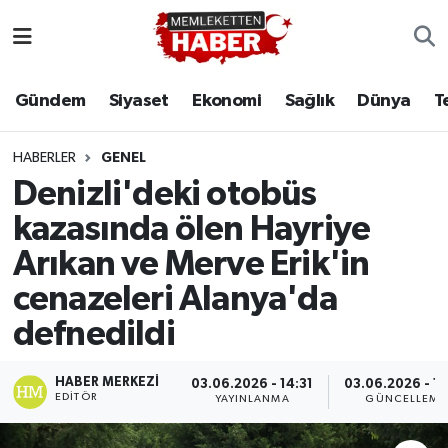
Gündem
Siyaset
Ekonomi
Sağlık
Dünya
T
HABERLER
GENEL
Denizli'deki otobüs
kazasında ölen Hayriye
Arıkan ve Merve Erik'in
cenazeleri Alanya'da
defnedildi
HABER MERKEZI
03.06.2026 - 14:31
03.06.2026 - 15
EDITÖR
YAYINLANMA
GÜNCELLEME