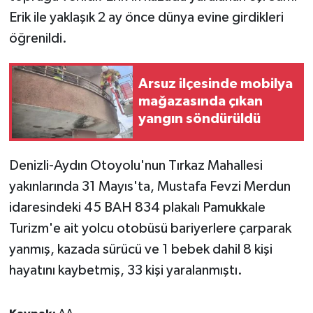
Erik ile yaklaşık 2 ay önce dünya evine girdikleri
öğrenildi.
Arsuz ilçesinde mobilya
mağazasında çıkan
yangın söndürüldü
Denizli-Aydın Otoyolu'nun Tırkaz Mahallesi
yakınlarında 31 Mayıs'ta, Mustafa Fevzi Merdun
idaresindeki 45 BAH 834 plakalı Pamukkale
Turizm'e ait yolcu otobüsü bariyerlere çarparak
yanmış, kazada sürücü ve 1 bebek dahil 8 kişi
hayatını kaybetmiş, 33 kişi yaralanmıştı.