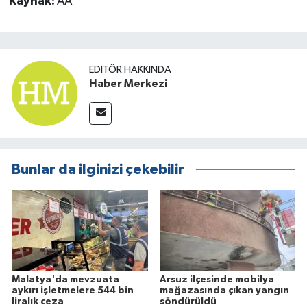
Kaynak:
AA
EDITÖR HAKKINDA
Haber Merkezi
Bunlar da ilginizi çekebilir
Malatya'da mevzuata
Arsuz ilçesinde mobilya
aykırı işletmelere 544 bin
mağazasında çıkan yangın
liralık ceza
söndürüldü