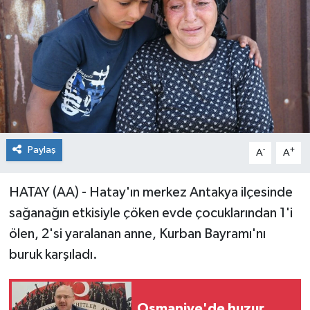
Paylaş
-
+
A
A
HATAY (AA) - Hatay'ın merkez Antakya ilçesinde
sağanağın etkisiyle çöken evde çocuklarından 1'i
ölen, 2'si yaralanan anne, Kurban Bayramı'nı
buruk karşıladı.
Osmaniye'de huzur