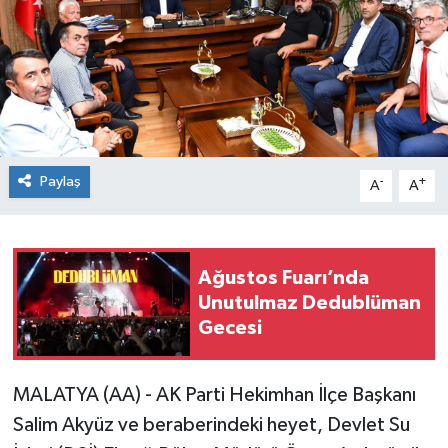
Paylaş
-
+
A
A
Ağustos Fuarı’nda
Unutulmaz Dedublüman
Gecesi
MALATYA (AA) - AK Parti Hekimhan İlçe Başkanı
Salim Akyüz ve beraberindeki heyet, Devlet Su