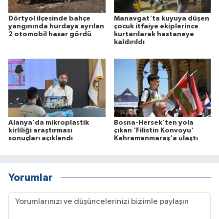
Dörtyol ilçesinde bahçe
Manavgat'ta kuyuya düşen
yangınında hurdaya ayrılan
çocuk itfaiye ekiplerince
2 otomobil hasar gördü
kurtarılarak hastaneye
kaldırıldı
Alanya'da mikroplastik
Bosna-Hersek'ten yola
kirliliği araştırması
çıkan 'Filistin Konvoyu'
sonuçları açıklandı
Kahramanmaraş'a ulaştı
Yorumlar