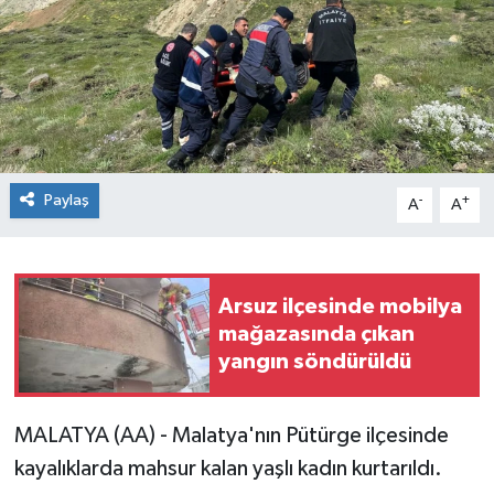
Paylaş
-
+
A
A
Arsuz ilçesinde mobilya
mağazasında çıkan
yangın söndürüldü
MALATYA (AA) - Malatya'nın Pütürge ilçesinde
kayalıklarda mahsur kalan yaşlı kadın kurtarıldı.