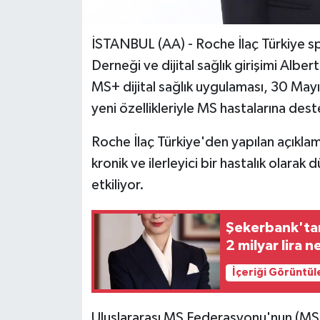
İSTANBUL (AA) - Roche İlaç Türkiye s
Derneği ve dijital sağlık girişimi Alb
MS+ dijital sağlık uygulaması, 30 M
yeni özellikleriyle MS hastalarına de
Roche İlaç Türkiye'den yapılan açıklam
kronik ve ilerleyici bir hastalık olara
etkiliyor.
Şekerbank'tan
2 milyar lira n
İçeriği Görüntül
Uluslararası MS Federasyonu'nun (MSI