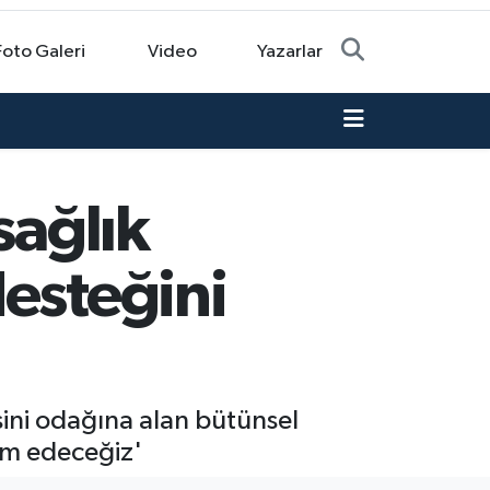
Foto Galeri
Video
Yazarlar
sağlık
esteğini
esini odağına alan bütünsel
vam edeceğiz'