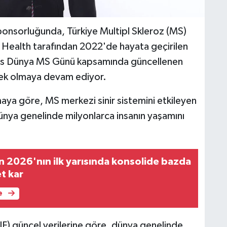
ponsorluğunda, Türkiye Multipl Skleroz (MS)
ert Health tarafından 2022'de hayata geçirilen
ayıs Dünya MS Günü kapsamında güncellenen
stek olmaya devam ediyor.
aya göre, MS merkezi sinir sistemini etkileyen
k dünya genelinde milyonlarca insanın yaşamını
 2026'nın ilk yarısında konsolide bazda
et kar
e
F) güncel verilerine göre, dünya genelinde