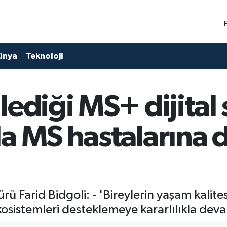
ünya
Teknoloji
ediği MS+ dijital 
a MS hastalarına d
rü Farid Bidgoli: - 'Bireylerin yaşam kalit
ekosistemleri desteklemeye kararlılıkla de