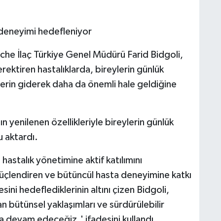
deneyimi hedefleniyor
che İlaç Türkiye Genel Müdürü Farid Bidgoli,
ektiren hastalıklarda, bireylerin günlük
lerin giderek daha da önemli hale geldiğine
n yenilenen özellikleriyle bireylerin günlük
 aktardı.
astalık yönetimine aktif katılımını
güçlendiren ve bütüncül hasta deneyimine katkı
ni hedeflediklerinin altını çizen Bidgoli,
an bütünsel yaklaşımları ve sürdürülebilir
a devam edeceğiz.' ifadesini kullandı.