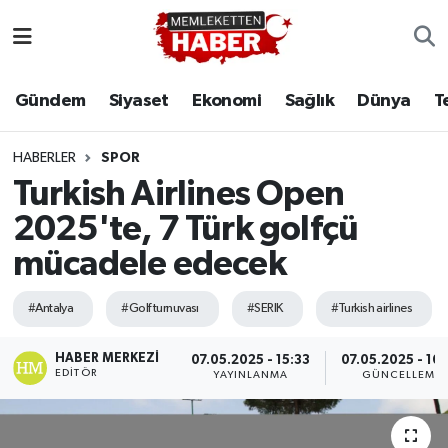
Gündem
Siyaset
Ekonomi
Sağlık
Dünya
T
HABERLER
SPOR
Turkish Airlines Open
2025'te, 7 Türk golfçü
mücadele edecek
#Antalya
#Golf turnuvası
#SERIK
#Turkish airlines
HABER MERKEZI
07.05.2025 - 15:33
07.05.2025 - 16
EDITÖR
YAYINLANMA
GÜNCELLEME