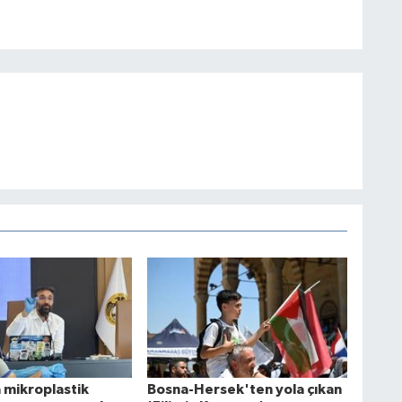
 mikroplastik
Bosna-Hersek'ten yola çıkan