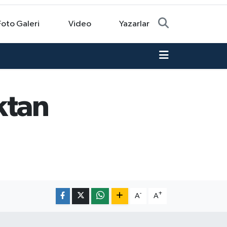
Foto Galeri
Video
Yazarlar
ktan
-
+
A
A