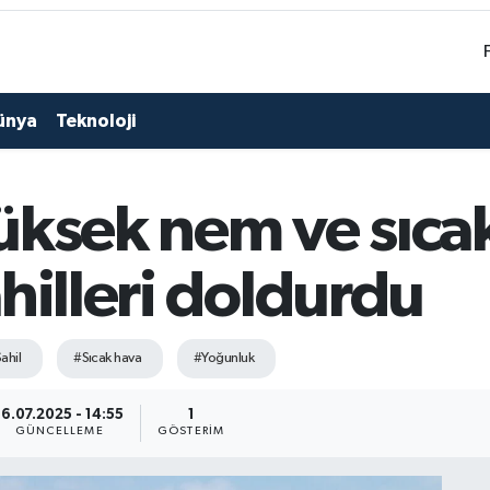
ünya
Teknoloji
üksek nem ve sıca
hilleri doldurdu
ahil
#Sıcak hava
#Yoğunluk
16.07.2025 - 14:55
1
GÜNCELLEME
GÖSTERIM