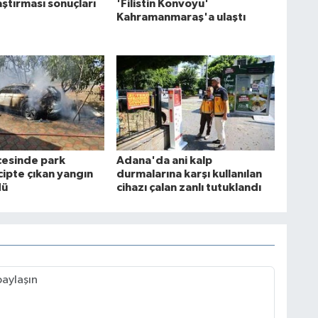
raştırması sonuçları
'Filistin Konvoyu'
Kahramanmaraş'a ulaştı
lçesinde park
Adana'da ani kalp
cipte çıkan yangın
durmalarına karşı kullanılan
dü
cihazı çalan zanlı tutuklandı