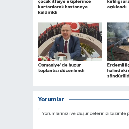
çocuk itfaiye ekiplerince
kirliliği a
kurtarılarak hastaneye
açıklandı
kaldırıldı
Osmaniye'de huzur
Erdemli i
toplantısı düzenlendi
halindeki 
söndürül
Yorumlar