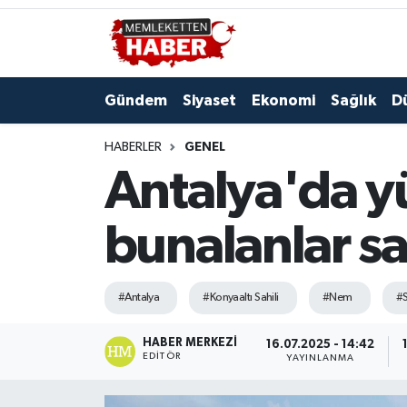
Gündem
Siyaset
Ekonomi
Sağlık
D
HABERLER
GENEL
Antalya'da y
bunalanlar sa
#Antalya
#Konyaaltı Sahili
#Nem
#S
HABER MERKEZI
16.07.2025 - 14:42
EDITÖR
YAYINLANMA