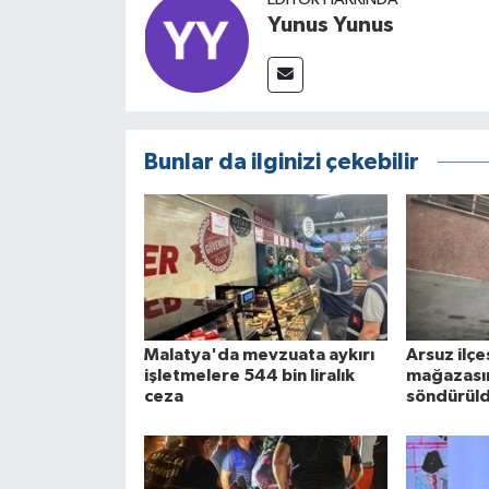
Yunus Yunus
Bunlar da ilginizi çekebilir
Malatya'da mevzuata aykırı
Arsuz ilç
işletmelere 544 bin liralık
mağazasın
ceza
söndürül