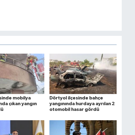
esinde mobilya
Dörtyol ilçesinde bahçe
da çıkan yangın
yangınında hurdaya ayrılan 2
dü
otomobil hasar gördü