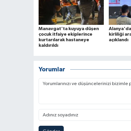
Manavgat'ta kuyuya düşen
Alanya'da
çocuk itfaiye ekiplerince
kirliliği a
kurtarılarak hastaneye
açıklandı
kaldırıldı
Yorumlar