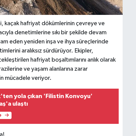
 kaçak hafriyat dökümlerinin çevreye ve
cıyla denetimlerine sıkı bir şekilde devam
am eden yeniden inşa ve ihya süreçlerinde
mlerini aralıksız sürdürüyor. Ekipler,
kleştirilen hafriyat boşaltımlarını anlık olarak
razilerine ve yaşam alanlarına zarar
in mücadele veriyor.
ten yola çıkan 'Filistin Konvoyu'
ş'a ulaştı
e
a!