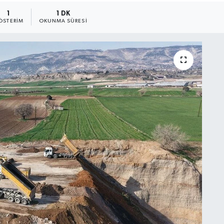
1
1 DK
ÖSTERIM
OKUNMA SÜRESI