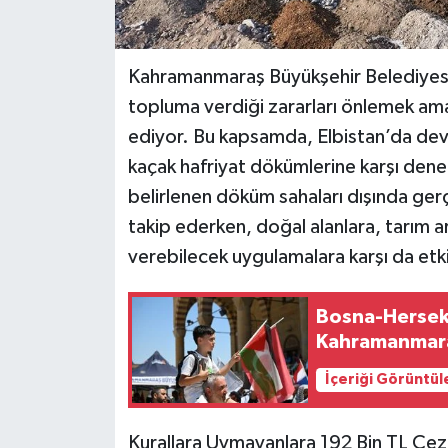
Kahramanmaraş Büyükşehir Belediyesi,
topluma verdiği zararları önlemek ama
ediyor. Bu kapsamda, Elbistan’da dev
kaçak hafriyat dökümlerine karşı deneti
belirlenen döküm sahaları dışında gerçe
takip ederken, doğal alanlara, tarım a
verebilecek uygulamalara karşı da etk
Bosna-Hersek'
Kahramanmara
İçeriği Görüntül
Kurallara Uymayanlara 192 Bin TL Cez