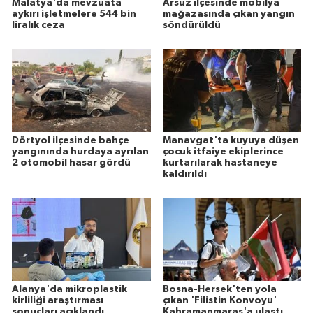
Malatya'da mevzuata
Arsuz ilçesinde mobilya
aykırı işletmelere 544 bin
mağazasında çıkan yangın
liralık ceza
söndürüldü
Dörtyol ilçesinde bahçe
Manavgat'ta kuyuya düşen
yangınında hurdaya ayrılan
çocuk itfaiye ekiplerince
2 otomobil hasar gördü
kurtarılarak hastaneye
kaldırıldı
Alanya'da mikroplastik
Bosna-Hersek'ten yola
kirliliği araştırması
çıkan 'Filistin Konvoyu'
sonuçları açıklandı
Kahramanmaraş'a ulaştı