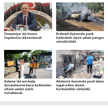
Osmaniye'de huzur
Erdemli ilçesinde park
toplantısı düzenlendi
halindeki cipte çıkan yangın
söndürüldü
Adana'da ani kalp
Akdeniz ilçesinde yeşil alanı
durmalarına karşı kullanılan
işgal eden demir
cihazı çalan zanlı
korkuluklar söküldü
tutuklandı