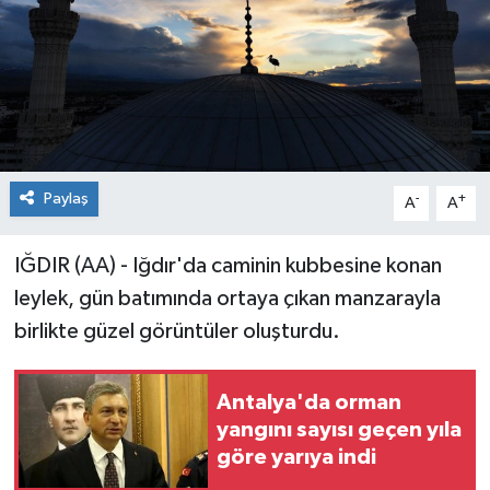
Paylaş
-
+
A
A
IĞDIR (AA) - Iğdır'da caminin kubbesine konan
leylek, gün batımında ortaya çıkan manzarayla
birlikte güzel görüntüler oluşturdu.
Antalya'da orman
yangını sayısı geçen yıla
göre yarıya indi