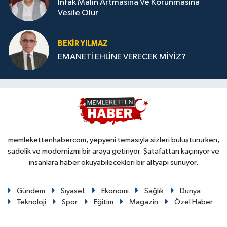
İnfak Malın Artmasına Ve Korunmasına
Vesile Olur
BEKIR YILMAZ
EMANETİ EHLİNE VERECEK MİYİZ?
memlekettenhabercom, yepyeni temasıyla sizleri buluştururken,
sadelik ve modernizmi bir araya getiriyor. Şatafattan kaçınıyor ve
insanlara haber okuyabilecekleri bir altyapı sunuyor.
Gündem
Siyaset
Ekonomi
Sağlık
Dünya
Teknoloji
Spor
Eğitim
Magazin
Özel Haber