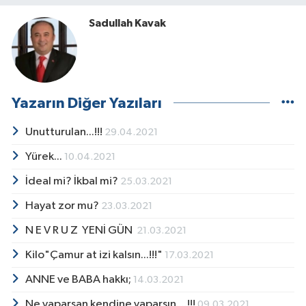
Sadullah Kavak
Yazarın Diğer Yazıları
Unutturulan...!!!
29.04.2021
Yürek...
10.04.2021
İdeal mi? İkbal mi?
25.03.2021
Hayat zor mu?
23.03.2021
N E V R U Z YENİ GÜN
21.03.2021
Kilo"Çamur at izi kalsın...!!!"
17.03.2021
ANNE ve BABA hakkı;
14.03.2021
Ne yaparsan kendine yaparsın....!!!
09.03.2021