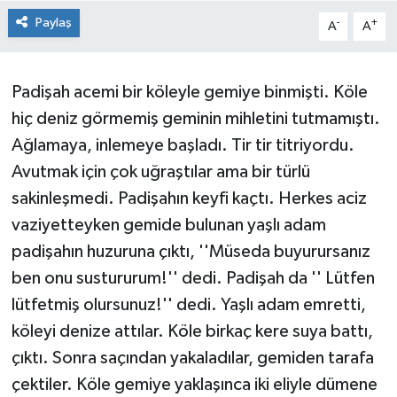
Paylaş
-
+
A
A
Padişah acemi bir köleyle gemiye binmişti. Köle
hiç deniz görmemiş geminin mihletini tutmamıştı.
Ağlamaya, inlemeye başladı. Tir tir titriyordu.
Avutmak için çok uğraştılar ama bir türlü
sakinleşmedi. Padişahın keyfi kaçtı. Herkes aciz
vaziyetteyken gemide bulunan yaşlı adam
padişahın huzuruna çıktı, ''Müseda buyurursanız
ben onu sustururum!'' dedi. Padişah da '' Lütfen
lütfetmiş olursunuz!'' dedi. Yaşlı adam emretti,
köleyi denize attılar. Köle birkaç kere suya battı,
çıktı. Sonra saçından yakaladılar, gemiden tarafa
çektiler. Köle gemiye yaklaşınca iki eliyle dümene