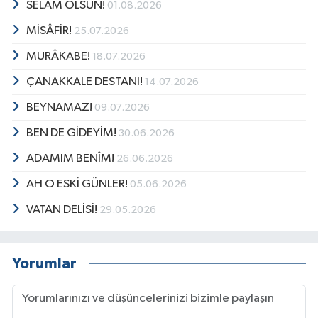
SELÂM OLSUN!
01.08.2026
MİSÂFİR!
25.07.2026
MURÂKABE!
18.07.2026
ÇANAKKALE DESTANI!
14.07.2026
BEYNAMAZ!
09.07.2026
BEN DE GİDEYİM!
30.06.2026
ADAMIM BENÎM!
26.06.2026
AH O ESKİ GÜNLER!
05.06.2026
VATAN DELİSİ!
29.05.2026
Yorumlar