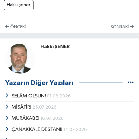
Hakkı şener
ÖNCEKI
SONRAKI
Hakkı ŞENER
Yazarın Diğer Yazıları
SELÂM OLSUN!
01.08.2026
MİSÂFİR!
25.07.2026
MURÂKABE!
18.07.2026
ÇANAKKALE DESTANI!
14.07.2026