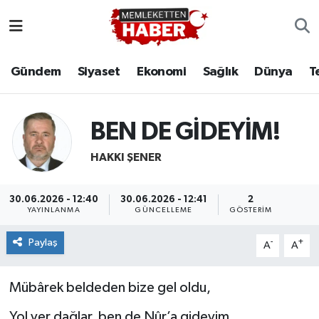
Gündem
Siyaset
Ekonomi
Sağlık
Dünya
T
BEN DE GİDEYİM!
HAKKI ŞENER
30.06.2026 - 12:40
30.06.2026 - 12:41
2
YAYINLANMA
GÜNCELLEME
GÖSTERIM
Paylaş
-
+
A
A
Mübârek beldeden bize gel oldu,
Yol ver dağlar, ben de Nûr’a gideyim.