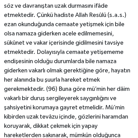
söz ve davranıştan uzak durmasını ifâde
etmektedir. Çünkü hadiste Allah Resûlü (s.a.s.)
ezan okunduğunda cemaate yetişmek için bile
olsa namaza giderken acele edilmemesini,
sükûnet ve vakar içerisinde gidilmesini tavsiye
etmektedir. Dolayısıyla cemaate yetişememe
endişesinin olduğu durumlarda bile namaza
giderken vakarlı olmak gerektiğine göre, hayatın
her alanında bu şuurla hareket etmek
gerekmektedir. (96) Buna göre mü’min her dâim
vakarlı bir duruş sergileyerek saygınlığını ve
şahsiyetini korumaya gayret etmelidir. Mü’min
kibirden uzak tevâzu içinde, gözlerini haramdan
koruyarak, dikkat çekmek için yapay
hareketlerden sakınarak, mümkün olduğunca