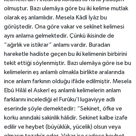
olmuştur. Bazı ulemâya göre bu iki kelime mutlak
olarak eş anlamlıdır. Mesela Kâdî İyâz bu
görüştedir. Ona göre vakar ve sekînet kelimesi
aynı anlama gelmektedir. Çünkü ikisinde de
“ağırlık ve istikrar” anlamı vardır. Buradan
hareketle hadiste geçen bu iki kelimenin birbirini
tekit ettiği söylenmiştir. Bazı ulemâya göre ise bu
kelimelerin eş anlamlı olmakla birlikte aralarında
ince anlam farkının olduğu ifâde edilmiştir. Mesela
Ebû Hilâl el Askerî eş anlamlı kelimelerin anlam
farklarını incelediği el Furûku’l lugaviyye adlı
eserinde şöyle demektedir: “Sekinet, öfke ve
korku anındaki sakinlik hâlidir. Sekinet kalbe izafe
edilir ve heybet (büyüklük, yücelik) olsun veya
olmasın tezahür eder. Vakar ise sadece heybet