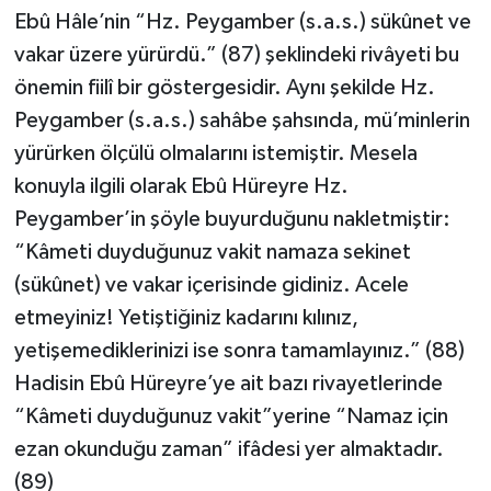
Ebû Hâle’nin “Hz. Peygamber (s.a.s.) sükûnet ve
vakar üzere yürürdü.” (87) şeklindeki rivâyeti bu
önemin fiilî bir göstergesidir. Aynı şekilde Hz.
Peygamber (s.a.s.) sahâbe şahsında, mü’minlerin
yürürken ölçülü olmalarını istemiştir. Mesela
konuyla ilgili olarak Ebû Hüreyre Hz.
Peygamber’in şöyle buyurduğunu nakletmiştir:
“Kâmeti duyduğunuz vakit namaza sekinet
(sükûnet) ve vakar içerisinde gidiniz. Acele
etmeyiniz! Yetiştiğiniz kadarını kılınız,
yetişemediklerinizi ise sonra tamamlayınız.” (88)
Hadisin Ebû Hüreyre’ye ait bazı rivayetlerinde
“Kâmeti duyduğunuz vakit”yerine “Namaz için
ezan okunduğu zaman” ifâdesi yer almaktadır.
(89)