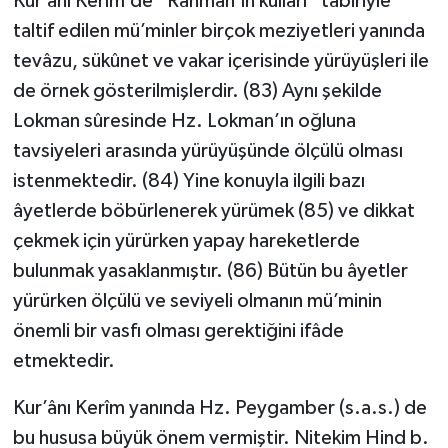
Kur’ânı Kerîm’de “Rahmân’ın kulları” tâbiriyle
taltif edilen mü’minler birçok meziyetleri yanında
tevâzu, sükûnet ve vakar içerisinde yürüyüşleri ile
de örnek gösterilmişlerdir. (83) Aynı şekilde
Lokman sûresinde Hz. Lokman’ın oğluna
tavsiyeleri arasında yürüyüşünde ölçülü olması
istenmektedir. (84) Yine konuyla ilgili bazı
âyetlerde böbürlenerek yürümek (85) ve dikkat
çekmek için yürürken yapay hareketlerde
bulunmak yasaklanmıştır. (86) Bütün bu âyetler
yürürken ölçülü ve seviyeli olmanın mü’minin
önemli bir vasfı olması gerektiğini ifâde
etmektedir.
Kur’ânı Kerîm yanında Hz. Peygamber (s.a.s.) de
bu hususa büyük önem vermiştir. Nitekim Hind b.