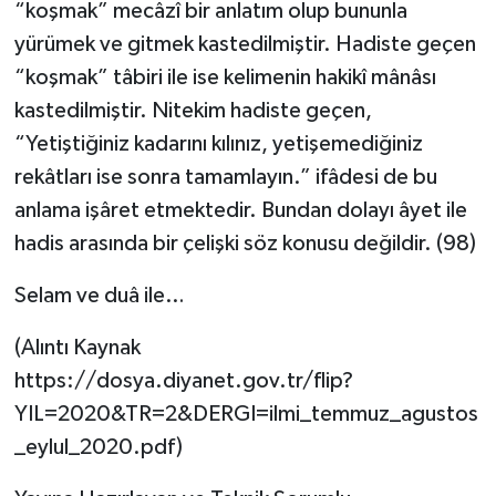
“koşmak” mecâzî bir anlatım olup bununla
yürümek ve gitmek kastedilmiştir. Hadiste geçen
“koşmak” tâbiri ile ise kelimenin hakikî mânâsı
kastedilmiştir. Nitekim hadiste geçen,
“Yetiştiğiniz kadarını kılınız, yetişemediğiniz
rekâtları ise sonra tamamlayın.” ifâdesi de bu
anlama işâret etmektedir. Bundan dolayı âyet ile
hadis arasında bir çelişki söz konusu değildir. (98)
Selam ve duâ ile…
(Alıntı Kaynak
https://dosya.diyanet.gov.tr/flip?
YIL=2020&TR=2&DERGI=ilmi_temmuz_agustos
_eylul_2020.pdf)