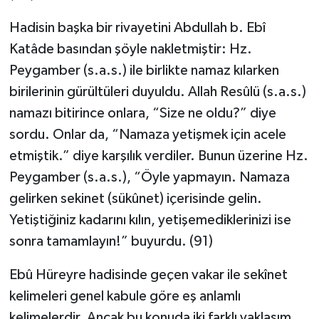
Hadisin başka bir rivayetini Abdullah b. Ebî
Katâde basından şöyle nakletmiştir: Hz.
Peygamber (s.a.s.) ile birlikte namaz kılarken
birilerinin gürültüleri duyuldu. Allah Resûlü (s.a.s.)
namazı bitirince onlara, “Size ne oldu?” diye
sordu. Onlar da, “Namaza yetişmek için acele
etmiştik.” diye karşılık verdiler. Bunun üzerine Hz.
Peygamber (s.a.s.), “Öyle yapmayın. Namaza
gelirken sekinet (sükûnet) içerisinde gelin.
Yetiştiğiniz kadarını kılın, yetişemediklerinizi ise
sonra tamamlayın!” buyurdu. (91)
Ebû Hüreyre hadisinde geçen vakar ile sekînet
kelimeleri genel kabule göre eş anlamlı
kelimelerdir. Ancak bu konuda iki farklı yaklaşım