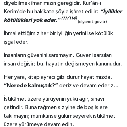
diyebilmek îmanımızın gereğidir. Kur’ân-ı
Kerîm’de bu hakîkate şöyle işâret edilir:
“İyilikler
(11/114)
kötülükleri yok eder.”
(diyanet.gov.tr)
İhmal ettiğimiz her bir iyiliğin yerini ise kötülük
işgal eder.
İnsanların güvenini sarsmayın. Güveni sarsılan
insan değişir; bu, hayatın değişmeyen kanunudur.
Her yara, kitap ayracı gibi durur hayatımızda.
“Nerede kalmıştık?”
deriz ve devam ederiz…
İstikâmet üzere yürüyenin yükü ağır, sınavı
çetindir. Buna rağmen siz yine de boş işlere
takılmayın; mümkünse gülümseyerek istikâmet
üzere yürümeye devam edin.