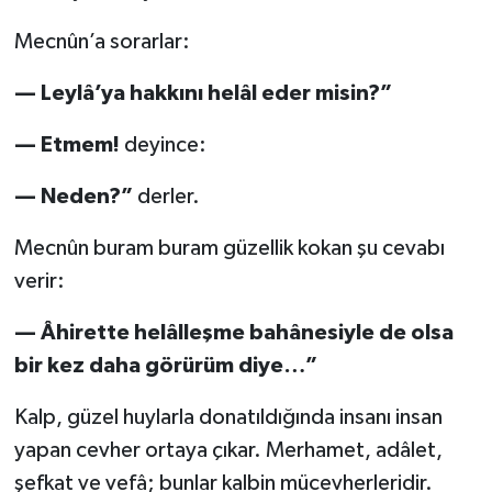
Mecnûn’a sorarlar:
— Leylâ’ya hakkını helâl eder misin?”
— Etmem!
deyince:
— Neden?”
derler.
Mecnûn buram buram güzellik kokan şu cevabı
verir:
— Âhirette helâlleşme bahânesiyle de olsa
bir kez daha görürüm diye…”
Kalp, güzel huylarla donatıldığında insanı insan
yapan cevher ortaya çıkar. Merhamet, adâlet,
şefkat ve vefâ; bunlar kalbin mücevherleridir.