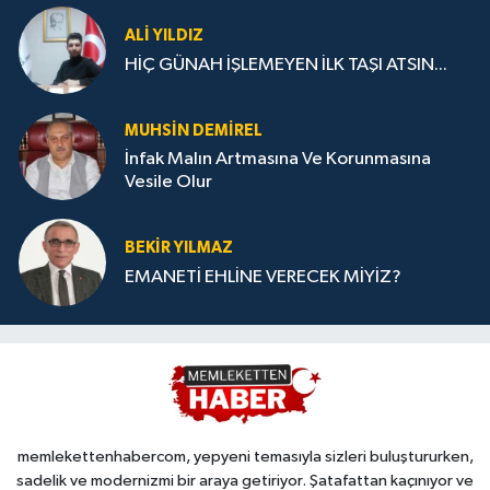
ALI YILDIZ
HİÇ GÜNAH İŞLEMEYEN İLK TAŞI ATSIN...
MUHSIN DEMIREL
İnfak Malın Artmasına Ve Korunmasına
Vesile Olur
BEKIR YILMAZ
EMANETİ EHLİNE VERECEK MİYİZ?
memlekettenhabercom, yepyeni temasıyla sizleri buluştururken,
sadelik ve modernizmi bir araya getiriyor. Şatafattan kaçınıyor ve