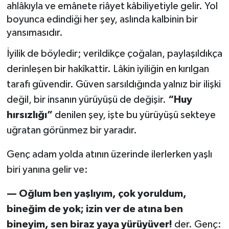
ahlâkıyla ve emânete riâyet kâbiliyetiyle gelir. Yol
boyunca edindiği her şey, aslında kalbinin bir
yansımasıdır.
İyilik de böyledir; verildikçe çoğalan, paylaşıldıkça
derinleşen bir hakîkattir. Lâkin iyiliğin en kırılgan
tarafı güvendir. Güven sarsıldığında yalnız bir ilişki
değil, bir insanın yürüyüşü de değişir.
“Huy
hırsızlığı”
denilen şey, işte bu yürüyüşü sekteye
uğratan görünmez bir yaradır.
Genç adam yolda atının üzerinde ilerlerken yaşlı
biri yanına gelir ve:
— Oğlum ben yaşlıyım, çok yoruldum,
bineğim de yok; izin ver de atına ben
bineyim, sen biraz yaya yürüyüver!
der. Genç: