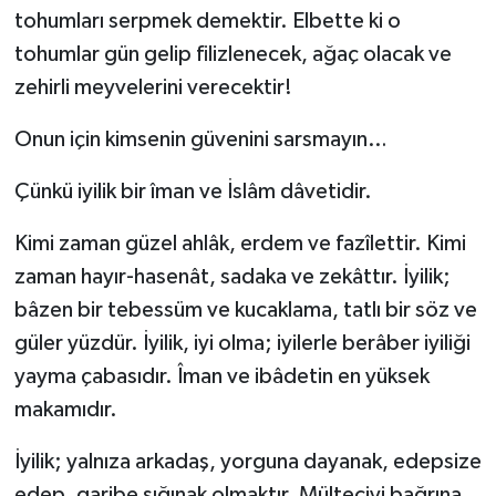
tohumları serpmek demektir. Elbette ki o
tohumlar gün gelip filizlenecek, ağaç olacak ve
zehirli meyvelerini verecektir!
Onun için kimsenin güvenini sarsmayın…
Çünkü iyilik bir îman ve İslâm dâvetidir.
Kimi zaman güzel ahlâk, erdem ve fazîlettir. Kimi
zaman hayır-hasenât, sadaka ve zekâttır. İyilik;
bâzen bir tebessüm ve kucaklama, tatlı bir söz ve
güler yüzdür. İyilik, iyi olma; iyilerle berâber iyiliği
yayma çabasıdır. Îman ve ibâdetin en yüksek
makamıdır.
İyilik; yalnıza arkadaş, yorguna dayanak, edepsize
edep, garibe sığınak olmaktır. Mülteciyi bağrına