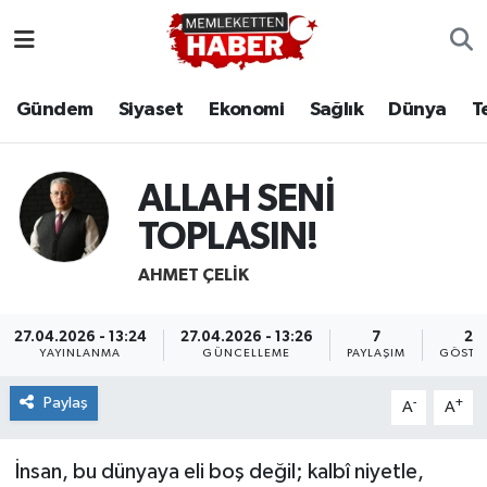
Gündem
Siyaset
Ekonomi
Sağlık
Dünya
T
ALLAH SENİ
TOPLASIN!
AHMET ÇELIK
27.04.2026 - 13:24
27.04.2026 - 13:26
7
25
YAYINLANMA
GÜNCELLEME
PAYLAŞIM
GÖSTE
Paylaş
-
+
A
A
İnsan, bu dünyaya eli boş değil; kalbî niyetle,