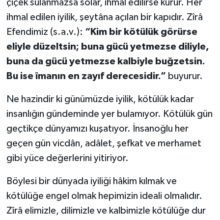
çiçek sulanmazsa solar, ihmal edilirse kurur. Her
ihmal edilen iyilik, şeytâna açılan bir kapıdır. Zîrâ
Efendimiz (s.a.v.):
“Kim bir kötülük görürse
eliyle düzeltsin; buna gücü yetmezse diliyle,
buna da gücü yetmezse kalbiyle buğzetsin.
Bu ise îmanın en zayıf derecesidir.”
buyurur.
Ne hazindir ki günümüzde iyilik, kötülük kadar
insanlığın gündeminde yer bulamıyor. Kötülük gün
geçtikçe dünyamızı kuşatıyor. İnsanoğlu her
geçen gün vicdân, adâlet, şefkat ve merhamet
gibi yüce değerlerini yitiriyor.
Böylesi bir dünyada iyiliği hâkim kılmak ve
kötülüğe engel olmak hepimizin ideali olmalıdır.
Zîrâ elimizle, dilimizle ve kalbimizle kötülüğe dur