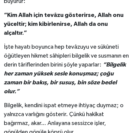
buyurur:
“Kim Allah için tevâzu gösterirse, Allah onu
yüceltir; kim kibirlenirse, Allah da onu
alçaltır.”
İşte hayatı boyunca hep tevâzuyu ve sükûneti
öğütleyen hikmet sâhipleri bilgelik ve susmanın en
derin târiflerinden birini şöyle yaparlar:
“Bilgelik
her zaman yüksek sesle konuşmaz; çoğu
zaman bir bakış, bir susuş, bin söze bedel
olur.”
Bilgelik, kendini ispat etmeye ihtiyaç duymaz; o
yalnızca varlığını gösterir. Çünkü hakîkat
bağırmaz, akar… Anlayana sessizce işler,
gönülden gönüle köprü olur.