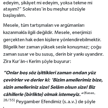
edeyim, şikâyet mi edeyim, yoksa tekme mi
atayım?” Sokrates’in bu meşhur sözüyle
başlayalım.
Mesele, tüm tartışmaları ve argümanları
kazanmakla ilgili değildir. Mesele, enerjimizi
gerçekten hak eden kişilere yönlendirebilmektir.
Bilgelik her zaman yüksek sesle konuşmaz; çoğu
zaman susar ve bu susuş, derin bir yankı uyandırır.
Zîra Kur’ân-ı Kerîm şöyle buyurur:
“Onlar boş söz işittikleri zaman ondan yüz
çevirirler ve derler ki: ‘Bizim amellerimiz bize,
sizin amelleriniz size! Selâm olsun size! Biz
(Kasas,
câhillerle (birlikte) olmak istemeyiz.”
28/55)
Peygamber Efendimiz (s.a.v.) de şöyle