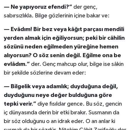
— Ne yapıyoruz efendi?”
der genç,
sabırsızlıkla. Bilge gözlerinin içine bakar ve:
— Evâdım! Bir bez veya kâğıt parçası mendili
yerden almak için eğiliyorsun; peki bir câhilin
sözünü neden eğilmeden yüreğine hemen
alıyorsun? O söz senin değil. Eğilme ona be
evlâdım.”
der. Genç mahcup olur, bilge ise sâkin
bir şekilde sözlerine devam eder:
— Bilgelik veya adamlık; duyduğuna değil,
duyduğunu neye değer bulduğuna göre
tepki verir.”
diye fısıldar gence. Bu söz, gencin
iç dünyasında derin bir etki bırakır. Susmanın da
bir söz olduğunu o an idrak eder. O an anlar ki
susmak da bir sözdür. Nitekim Câhit Zarifoğlu der