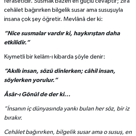
ferâsetidir. Susmak bâzen en güçlü cevaptır; zîrâ
cehâlet bağırırken bilgelik susar ama susuşuyla
insana çok şey öğretir. Mevlânâ der ki:
“Nice susmalar vardır ki, haykırıştan daha
etkilidir.”
Kıymetli bir kelâm-ı kibarda şöyle denir:
“Akıllı insan, sözü dinlerken; câhil insan,
söylerken yorulur.”
Âsâr-ı Gönül de der ki...
“İnsanın iç dünyasında yankı bulan her söz, bir iz
bırakır.
Cehâlet bağırırken, bilgelik susar ama o susuş, en