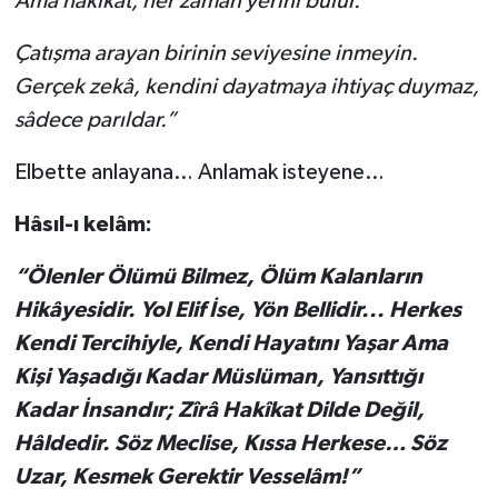
Ama hakîkat, her zaman yerini bulur.
Çatışma arayan birinin seviyesine inmeyin.
Gerçek zekâ, kendini dayatmaya ihtiyaç duymaz,
sâdece parıldar.”
Elbette anlayana… Anlamak isteyene…
Hâsıl-ı kelâm:
“Ölenler Ölümü Bilmez, Ölüm Kalanların
Hikâyesidir. Yol Elif İse, Yön Bellidir... Herkes
Kendi Tercihiyle, Kendi Hayatını Yaşar Ama
Kişi Yaşadığı Kadar Müslüman, Yansıttığı
Kadar İnsandır; Zîrâ Hakîkat Dilde Değil,
Hâldedir. Söz Meclise, Kıssa Herkese… Söz
Uzar, Kesmek Gerektir Vesselâm!”