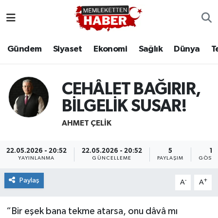
Gündem
Siyaset
Ekonomi
Sağlık
Dünya
T
CEHÂLET BAĞIRIR,
BİLGELİK SUSAR!
AHMET ÇELIK
22.05.2026 - 20:52
22.05.2026 - 20:52
5
14
YAYINLANMA
GÜNCELLEME
PAYLAŞIM
GÖSTE
Paylaş
-
+
A
A
“Bir eşek bana tekme atarsa, onu dâvâ mı